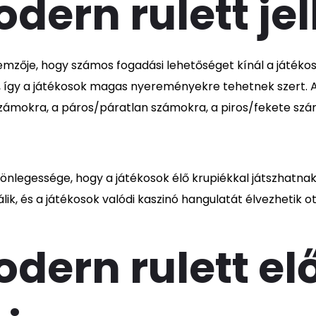
dern rulett je
llemzője, hogy számos fogadási lehetőséget kínál a játék
, így a játékosok magas nyereményekre tehetnek szert. A
számokra, a páros/páratlan számokra, a piros/fekete szá
lönlegessége, hogy a játékosok élő krupiékkal játszhatnak
ik, és a játékosok valódi kaszinó hangulatát élvezhetik ot
dern rulett el