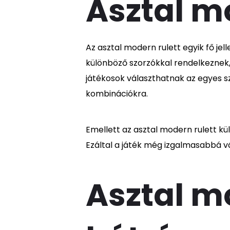
Asztal mo
Az asztal modern rulett egyik fő je
különböző szorzókkal rendelkeznek
játékosok választhatnak az egyes 
kombinációkra.
Emellett az asztal modern rulett kü
Ezáltal a játék még izgalmasabbá vál
Asztal mo