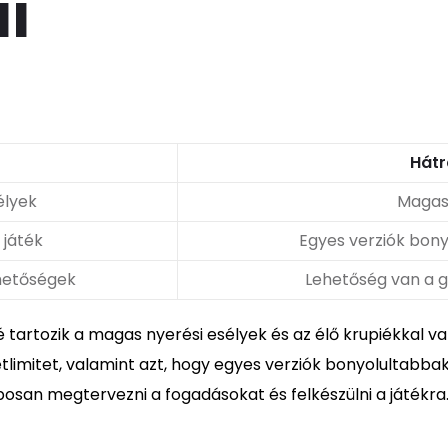
i
Hát
élyek
Magas 
 játék
Egyes verziók bon
hetőségek
Lehetőség van a 
é tartozik a magas nyerési esélyek és az élő krupiékkal v
tlimitet, valamint azt, hogy egyes verziók bonyolultabba
san megtervezni a fogadásokat és felkészülni a játékra