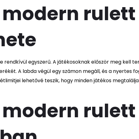
 modern rulett
nete
 rendkívül egyszerű. A játékosoknak először meg kell ten
erékét. A labda végül egy számon megáll, és a nyertes fog
étlimitjei lehetővé teszik, hogy minden játékos megtalál
 modern rulett
kban