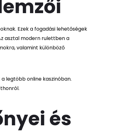
llemzői
osoknak. Ezek a fogadási lehetőségek
z asztal modern rulettben a
mokra, valamint különböző
 a legtöbb online kaszinóban.
thonról.
őnyei és