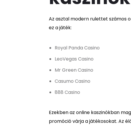
Az asztal modern rulettet számos o
ez a játék:
Royal Panda Casino
LeoVegas Casino
Mr Green Casino
Casumo Casino
888 Casino
Ezekben az online kaszinókban maga
promóció várja a játékosokat. Az él