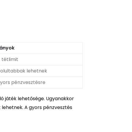
rányok
tétlimit
yolultabbak lehetnek
gyors pénzvesztésre
aló játék lehetősége. Ugyanakkor
k lehetnek. A gyors pénzvesztés
.