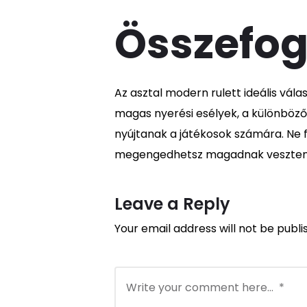
Összefog
Az asztal modern rulett ideális vála
magas nyerési esélyek, a különböző
nyújtanak a játékosok számára. Ne fe
megengedhetsz magadnak veszteni
Leave a Reply
Your email address will not be publi