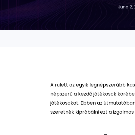
June 2,
A rulett az egyik legnépszerűbb kas
népszerű a kezdő játékosok körébe
játékosokat. Ebben az útmutatóban 
szeretnék kipróbálni ezt a izgalmas 