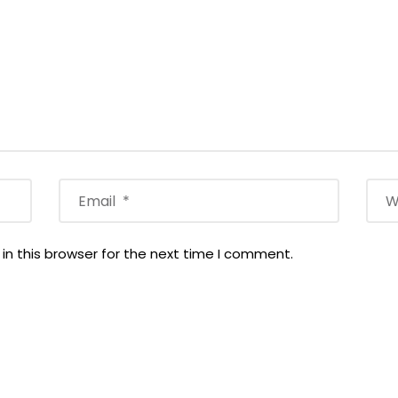
n this browser for the next time I comment.