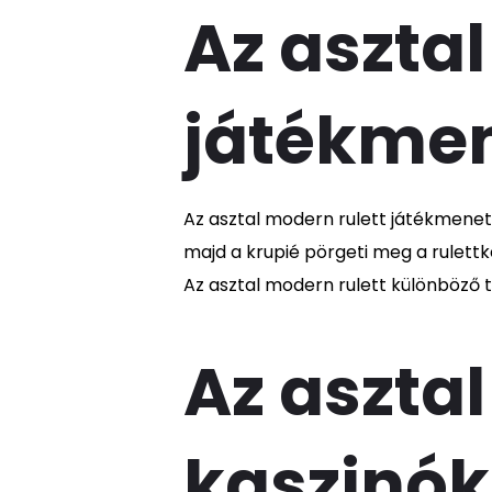
Az asztal
játékme
Az asztal modern rulett játékmenete
majd a krupié pörgeti meg a rulettk
Az asztal modern rulett különböző t
Az asztal
kaszinó