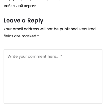
мобильной версии.
Leave a Reply
Your email address will not be published.
Required
fields are marked
*