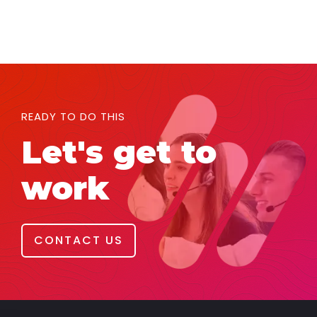
READY TO DO THIS
Let's get to
work
CONTACT US