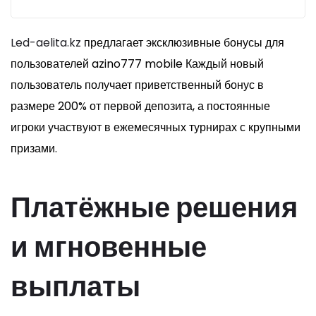
Led-aelita.kz
предлагает эксклюзивные бонусы для
пользователей azino777 mobile Каждый новый
пользователь получает приветственный бонус в
размере 200% от первой депозита, а постоянные
игроки участвуют в ежемесячных турнирах с крупными
призами.
Платёжные решения
и мгновенные
выплаты