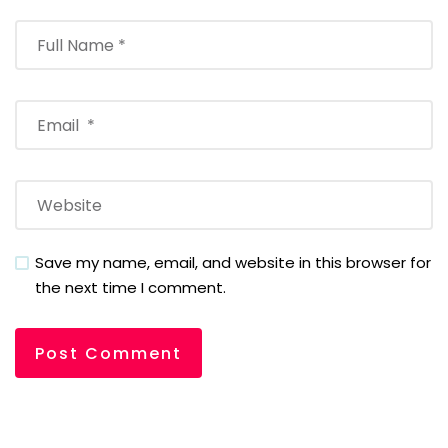
Save my name, email, and website in this browser for
the next time I comment.