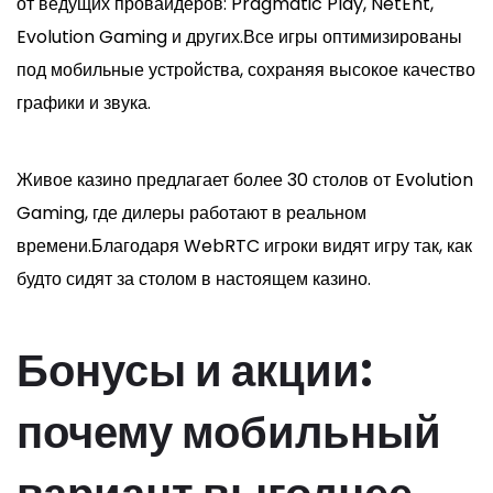
от ведущих провайдеров: Pragmatic Play, NetEnt,
Evolution Gaming и других.Все игры оптимизированы
под мобильные устройства, сохраняя высокое качество
графики и звука.
Живое казино предлагает более 30 столов от Evolution
Gaming, где дилеры работают в реальном
времени.Благодаря WebRTC игроки видят игру так, как
будто сидят за столом в настоящем казино.
Бонусы и акции:
почему мобильный