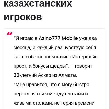
казахстанских
игроков
“Я играю в Azino777 Mobile уже два
месяца, и каждый раз чувствую себя
как в собственном казино.Интерфейс
прост, а бонусы щедры”, – говорит
32‑летний Аскар из Алматы.
“Мне нравится, что я могу быстро
переключаться между слотами и
живыми столами, не теряя времени