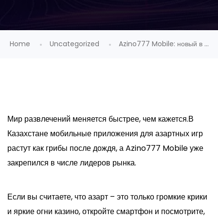
Home
Uncategorized
Azino777 Mobile: новый в ...
Мир развлечений меняется быстрее, чем кажется.В
Казахстане мобильные приложения для азартных игр
растут как грибы после дождя, а Azino777 Mobile уже
закрепился в числе лидеров рынка.
Если вы считаете, что азарт – это только громкие крики
и яркие огни казино, откройте смартфон и посмотрите,