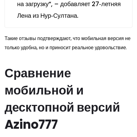
на загрузку”, – добавляет 27‑летняя
Лена из Нур‑Султана.
Такие отзывы подтверждают, что мобильная версия не
только удобна, но и приносит реальное удовольствие.
Сравнение
мобильной и
десктопной версий
Azino777