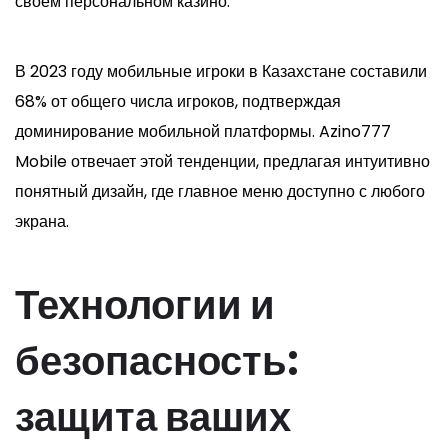
своём персональном казино.
В 2023 году мобильные игроки в Казахстане составили
68% от общего числа игроков, подтверждая
доминирование мобильной платформы. Azino777
Mobile отвечает этой тенденции, предлагая интуитивно
понятный дизайн, где главное меню доступно с любого
экрана.
Технологии и
безопасность:
защита ваших