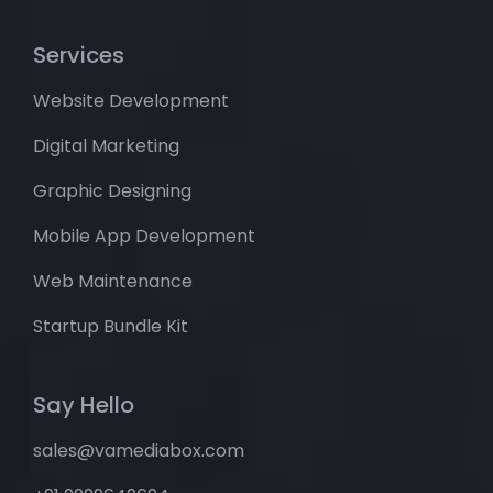
Services
Website Development
Digital Marketing
Graphic Designing
Mobile App Development
Web Maintenance
Startup Bundle Kit
Say Hello
sales@vamediabox.com